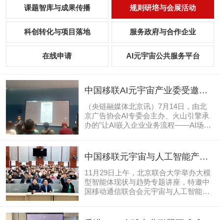
课题智库与成果传播
规则研培与会展活动
科创转化与项目落地
服务政府与合作企业
在线申请
AI元宇宙公共服务平台
中国移联AI元宇宙产业委受邀参
加北京广告协会AI专委会会议
（央链融媒体北京讯）7月14日，由北
京广告协会AI专委会主办、火山引擎承
办的"让AI嵌入企业业务流程——AI场景
应用探讨"专题研讨会在北京大钟寺广场
抖音集团成功举办。中国移动通信联合
会人工智能与元宇宙产业工作委员会以
中国移联元宇宙与人工智能产业
下简称“中国移联AI元宇宙产业委”干事
委联席秘书长叶毓睿受邀到北京
李海霞、何艾芸受邀参会，面向现场参
11月29日上午，北京联合大学举办大模
联合大学做大模型智能体现状与
会人员全面推介2026元宇宙AI数据要
型智能体现状与趋势专题讲座，特邀中
素"金杏奖"全国大赛，以国家级赛事平
国移动通信联合会元宇宙与人工智能产
趋势专题报告
台激活广告行业数据要素创新动能。本
业委员会联席秘书长、国家元宇宙标准
次研讨会由北京广告协会AI专委会闫立
化工作组成员、人社部AIGC认证师资叶
鸿主任担任主持人，会议以"让AI嵌入企
毓睿研究员来校作学术报告。机器人学