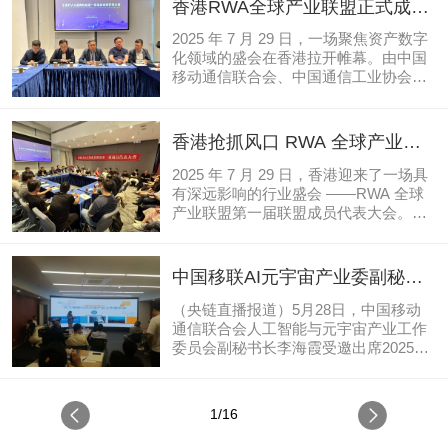
香港RWA全球产业联盟正式成立
业业务流程"为主题，聚焦人工智能在广
院、智慧城市学院、师范学院、生化学
召开第一届联盟成员代表大会
告行业的场...
院等多个学院师生百余人参加了本次讲
2025 年 7 月 29 日，一场聚焦资产数字
座。讲座开场，该校姚登峰教授致欢迎
化领域的盛会在香港拉开帷幕。由中国
辞，对叶毓睿研究员的到来表示热烈欢
移动通信联合会、中国通信工业协会悉
迎和诚挚感谢，并指出智能体作为下一
心指导，中国通信工业协会区块链专业
代人工智能的关键技术方向，正在重塑
委员会、中国移动通信联合会人工智能
应用场景、用户体验与工程范式。面向
与元宇宙产业工作委员会、数字经济共
香港抢抓风口 RWA 全球产业联
未来，学校将持续推进跨学院合作与前
同体等多家机构携手发起的香港 RWA
盟正式成立
沿创新教学，让学生在真实...
全球产业联盟，在这一天正式宣告成
2025 年 7 月 29 日，香港迎来了一场具
立，并成功召开第一届联盟成员代表大
有深远影响的行业盛会 ——RWA 全球
会，为资产数字化产业的发展注入了新
产业联盟第一届联盟成员代表大会。在
的活力。
全球金融科技迅速发展的浪潮中，
RWA（真实世界资产 Token 化）作为连
接传统金融与区块链领域的关键赛道，
中国移联AI元宇宙产业委副秘书
正受到越来越多的关注。而香港，凭借
长李海霞受邀出席中关村AI共赢
其独特的金融地位和前瞻性的政策布
（央链直播报道）5月28日，中国移动
会议
局，已然成为这场变革的前沿阵地。
通信联合会人工智能与元宇宙产业工作
委员会副秘书长李海霞受邀出席2025中
关村“教育+科技”创新周期间在中关村互
联网教育创新中心9层多功能厅举办的
AI+共赢教育市场创新供需模式资源对接
1/16
会。作为国家级教育科技产业创新平
台，该中心此次搭建起横跨技术研发、