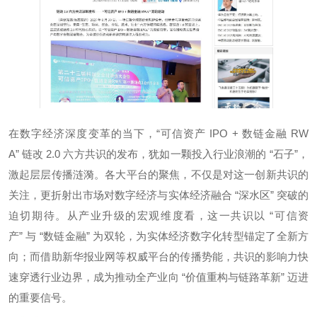
在数字经济深度变革的当下，“可信资产 IPO + 数链金融 RW
A” 链改 2.0 六方共识的发布，犹如一颗投入行业浪潮的 “石子”，
激起层层传播涟漪。各大平台的聚焦，不仅是对这一创新共识的
关注，更折射出市场对数字经济与实体经济融合 “深水区” 突破的
迫切期待。从产业升级的宏观维度看，这一共识以 “可信资
产” 与 “数链金融” 为双轮，为实体经济数字化转型锚定了全新方
向；而借助新华报业网等权威平台的传播势能，共识的影响力快
速穿透行业边界，成为推动全产业向 “价值重构与链路革新” 迈进
的重要信号。