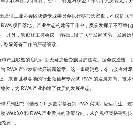
重要权威性与引领性。会上，何超对联盟工作给予充分肯定，并承
中国通信工业协会区块链专业委员会执行秘书长窦俊，不仅是联盟
RWA 项目落地、产业生态构建等工作中，窦俊发挥了不可替
基。此外，窦俊还主持会议，详细汇报了联盟发起初衷、发展历
公会，彰显筹备工作的严谨细致。​
 全球产业联盟的启动计划无疑是最受瞩目的焦点。据会议透露，联盟将于
为 RWA 产业发展掀开崭新篇章。这一重磅消息，令与会者对
会上，来自世界各地的行业领袖与专家就 RWA 的发展方向、技
地位，为 RWA 产业构建了优质的发展生态。
系列图书《链改 2.0 从数字基石到 RWA 实操》应运而生
 Web3.0 和 RWA 产业发展的政策导向，从合规框架搭建
指南” 。