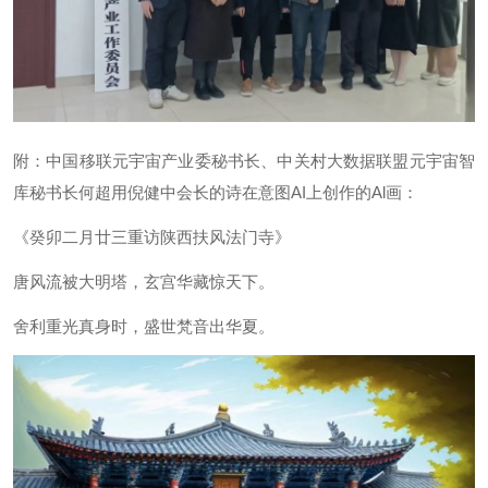
附：中国移联元宇宙产业委秘书长、中关村大数据联盟元宇宙智
库秘书长何超用倪健中会长的诗在意图AI上创作的Al画：
《癸卯二月廿三重访陕西扶风法门寺》
唐风流被大明塔，玄宫华藏惊天下。
舍利重光真身时，盛世梵音出华夏。